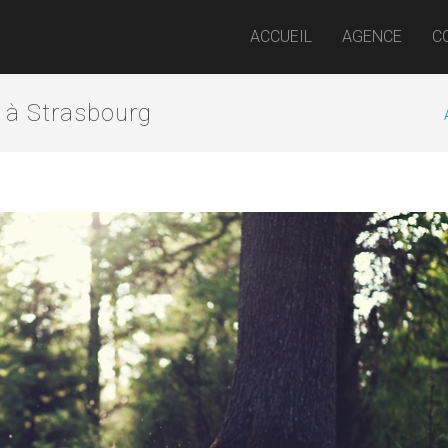
ACCUEIL
AGENCE
C
 à Strasbourg