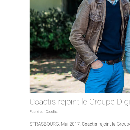
Coactis rejoint le Groupe Di
Publié par Coactis.
STRASBOURG, Mai 2017,
Coactis
rejoint le Grou