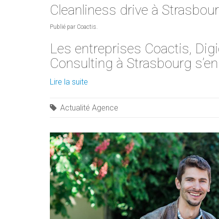
Cleanliness drive à Strasbou
Publié par Coactis.
Les entreprises Coactis, Di
Consulting à Strasbourg s’en
Lire la suite
Actualité Agence