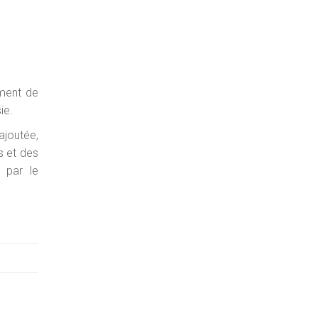
ement de
ie.
ajoutée,
s et des
 par le