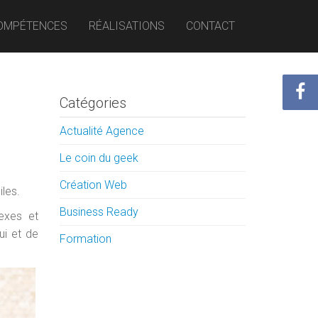
OMPÉTENCES
RÉALISATIONS
CONTACT
Catégories
Actualité Agence
Le coin du geek
Création Web
les.
Business Ready
exes et
ui et de
Formation