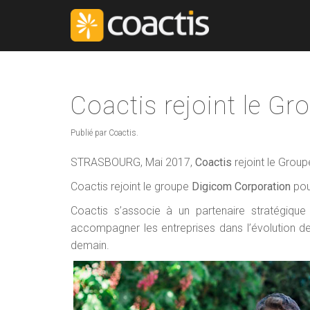
Coactis rejoint le G
Publié par Coactis.
STRASBOURG, Mai 2017,
Coactis
rejoint le Grou
Coactis rejoint le groupe
Digicom Corporation
pou
Coactis s’associe à un partenaire stratégiqu
accompagner les entreprises dans l’évolution de 
demain.