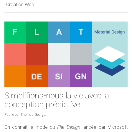
Création Web
Simplifions-nous la vie avec la
conception prédictive
Publié par Thomas George.
On connait la mode du
Flat Design
lancée par Microsoft