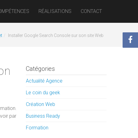
OMPÉTENCES
RÉALISATIONS
CONTACT
et
Installer Google Search Console sur son site Web
on
Catégories
Actualité Agence
Le coin du geek
Création Web
rmation.
voir par
Business Ready
Formation