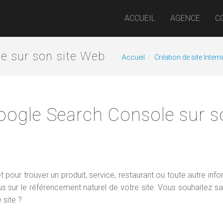
ACCUEIL
AGENCE
C
le sur son site Web
Accueil
Création de site Intern
oogle Search Console sur s
 pour trouver un produit, service, restaurant ou toute autre info
lus sur le référencement naturel de votre site. Vous souhaitez sa
 site ?