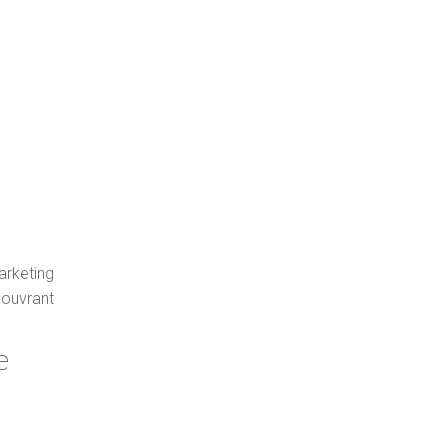
arketing
couvrant
e