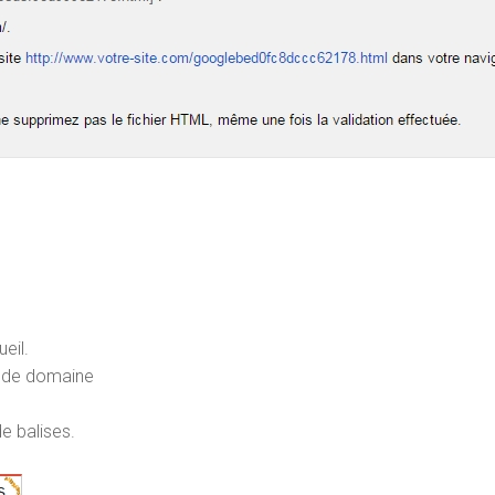
eil.
m de domaine
e balises.