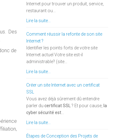
Internet pour trouver un produit, service,
restaurant ou...
Lire la suite...
ous. Des
Comment réussir la refonte de son site
.
Internet ?
Identifier les points forts de votre site
 donc de
Internet actuel Votre site est-il
administrable? (site...
Lire la suite...
Créer un site Internet avec un certificat
SSL
Vous avez déjà sûrement dû entendre
parler du
certificat SSL
? Et pour cause,
la
cyber sécurité est
...
périence
Lire la suite...
liation,
Étapes de Conception des Projets de