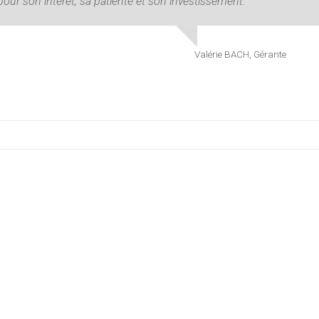
pour son intérêt, sa patiente et son investissement.
Valérie BACH, Gérante