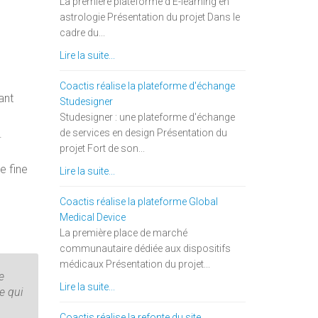
La première plateforme d'E-learning en
astrologie Présentation du projet Dans le
cadre du...
Lire la suite...
Coactis réalise la plateforme d'échange
ant
Studesigner
Studesigner : une plateforme d'échange
.
de services en design Présentation du
projet Fort de son...
e fine
Lire la suite...
Coactis réalise la plateforme Global
Medical Device
La première place de marché
communautaire dédiée aux dispositifs
médicaux Présentation du projet...
e
Lire la suite...
e qui
Coactis réalise la refonte du site