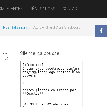
OMPÉTENCES
RÉALISATIONS
CONTACT
Nos réalisations
L’Épicier Grand Cru à Stasbourg
urg
Silence, ça pousse