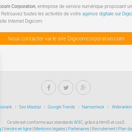
gicom Corporation
, entreprise de service numérique proposant une 
 Retrouvez toutes les activités de votre
agence digitale sur Di
site Internet Digicom.
Nous contacter via le site Digicomcorporation.com
orank
Seo Mastaz
Google Trends
Namecheck
Webrankin
Ce site est conforme aux standards
W3C
, grâce à html5 et css3.
g
|
Vendre en ligne
|
Mentions légales
|
Partenaires
|
Recrutement
|
Plan du