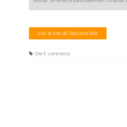
résultat. Je remercie particulièrement Jonathan 
Voir le site de l'épicerie fine
Site E-commerce