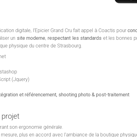
on digitale, l'Epicier Grand Cru fait appel à Coactis pour
conc
aliser un
site moderne
,
respectant les standards
et les bonnes p
ique physique du centre de Strasbourg.
net
stashop
ript (Jquery)
égration et référencement, s
hooting photo & post-traitement
 projet
iorant son ergonomie générale.
r mesure, plus en accord avec l'ambiance de la boutique physiqu