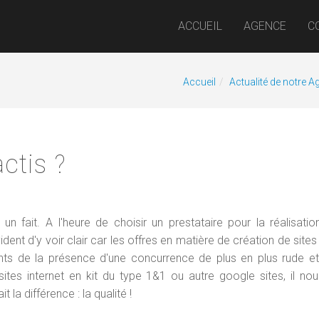
ACCUEIL
AGENCE
C
Accueil
Actualité de notre 
ctis ?
un fait. A l'heure de choisir un prestataire pour la réalisati
ent d'y voir clair car les offres en matière de création de sites 
nts de la présence d'une concurrence de plus en plus rude e
ites internet en kit du type 1&1 ou autre google sites, il nou
 la différence : la qualité !