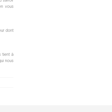
d savoir
 en vous
eur dont
 tient à
qui nous