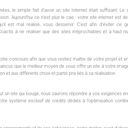
es, le simple fait d'avoir un site Internet était suffisant. Le si
on. Aujourd'hui ce n'est plus le cas : votre site internet est d
qu'il est mal réalisé, vous desservir. C'est afin d'éviter ce 
tis à ne réaliser que des sites irréprochables et à haut n
re concours afin que vous restiez maître de votre projet et en
cus que le meilleur moyen de vous offrir un site à votre imag
t aux différents choix et partis pris liés à sa réalisation.
urtout un site qui bouge, nous saurons répondre à vos exigences e
notre système exclusif de crédits dédiés à l’optimisation contin