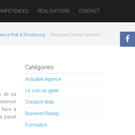
OMPÉTENCES
RÉALISATIONS
CONTACT
Agence Web à Strasbourg
Pourquoi Choisir Coactis ?
Catégories
Actualité Agence
Le coin du geek
on de sa
internet
Création Web
t face à
Business Ready
s parait
Formation