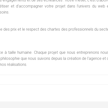
es engagements et de ses échéances : notre métier, c’est d’abor
rétiser et d’accompagner votre projet dans l’univers du web
soins.
nce des prix et le respect des chartes des professionnels du sect
ce à taille humaine. Chaque projet que nous entreprenons nous
 philosophie que nous suivons depuis la création de l'agence et 
nos réalisations.