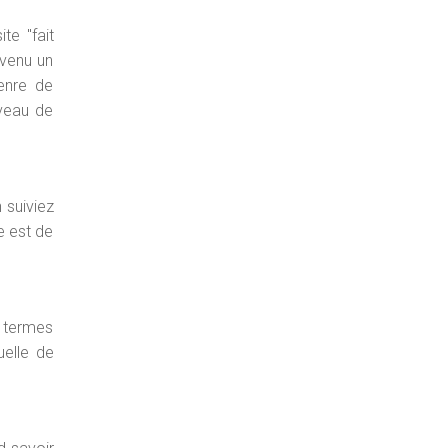
te "fait
evenu un
genre de
iveau de
 suiviez
e est de
n termes
uelle de